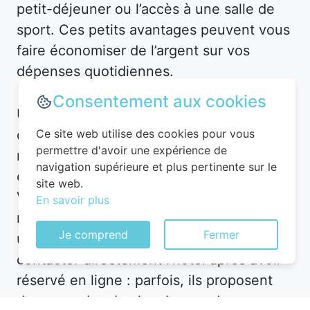
petit-déjeuner ou l’accès à une salle de
sport. Ces petits avantages peuvent vous
faire économiser de l’argent sur vos
dépenses quotidiennes.
Consentement aux cookies
Utilisez des applications et plateformes
comme Planigo pour gérer vos
Ce site web utilise des cookies pour vous
permettre d'avoir une expérience de
réservations et recevoir des alertes en
navigation supérieure et plus pertinente sur le
cas de baisse de prix. Par exemple, à
site web.
Velaines, vous pourriez recevoir une
En savoir plus
notification pour un hôtel en centre-ville à
Je comprend
Fermer
un tarif réduit. De plus, n’hésitez pas à
contacter directement l’hôtel après avoir
réservé en ligne : parfois, ils proposent
des upgrades de chambre ou des