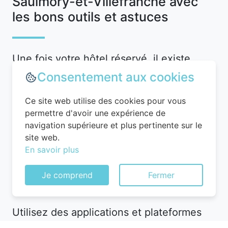
Saulmory-et-Villefranche avec
les bons outils et astuces
Une fois votre hôtel réservé, il existe
encore des moyens d’optimiser votre
Consentement aux cookies
séjour et de faire des économies. Par
Ce site web utilise des cookies pour vous
exemple, privilégiez les hôtels qui
permettre d'avoir une expérience de
incluent des services gratuits comme le
navigation supérieure et plus pertinente sur le
petit-déjeuner ou l’accès à une salle de
site web.
sport. Ces petits avantages peuvent vous
En savoir plus
faire économiser de l’argent sur vos
Je comprend
Fermer
dépenses quotidiennes.
Utilisez des applications et plateformes
comme Planigo pour gérer vos