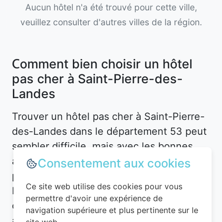
Aucun hôtel n'a été trouvé pour cette ville,
veuillez consulter d'autres villes de la région.
Comment bien choisir un hôtel
pas cher à Saint-Pierre-des-
Landes
Trouver un hôtel pas cher à Saint-Pierre-
des-Landes dans le département 53 peut
sembler difficile, mais avec les bonnes
astuces, c’est tout à fait possible. La
Consentement aux cookies
première étape consiste à définir vos
Ce site web utilise des cookies pour vous
besoins. Souhaitez-vous un hôtel en plein
permettre d'avoir une expérience de
centre-ville pour être proche des
navigation supérieure et plus pertinente sur le
attractions, ou préférez-vous un