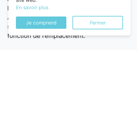
site web.
En savoir plus
hébergement plus calme en périphérie ?
À Saint-Pierre-des-Landes, les options
Je comprend
Fermer
sont nombreuses, mais les prix varient en
fonction de l’emplacement.
Utilisez des plateformes de réservation