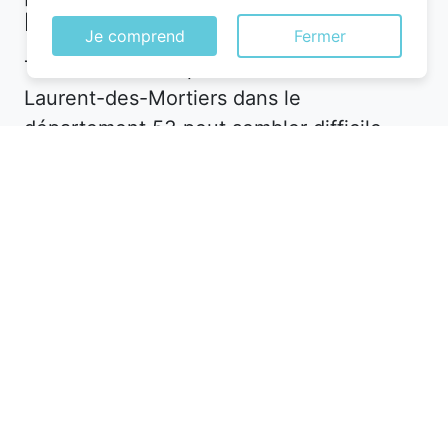
Mortiers
Je comprend
Fermer
Trouver un hôtel pas cher à Saint-
Laurent-des-Mortiers dans le
département 53 peut sembler difficile,
mais avec les bonnes astuces, c’est tout à
fait possible. La première étape consiste à
définir vos besoins. Souhaitez-vous un
hôtel en plein centre-ville pour être
proche des attractions, ou préférez-vous
un hébergement plus calme en périphérie
? À Saint-Laurent-des-Mortiers, les
options sont nombreuses, mais les prix
varient en fonction de l’emplacement.