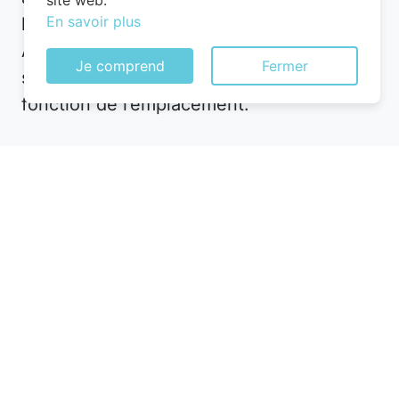
site web.
En savoir plus
hébergement plus calme en périphérie ?
À Saint-Jean-sur-Mayenne, les options
Je comprend
Fermer
sont nombreuses, mais les prix varient en
fonction de l’emplacement.
Utilisez des plateformes de réservation