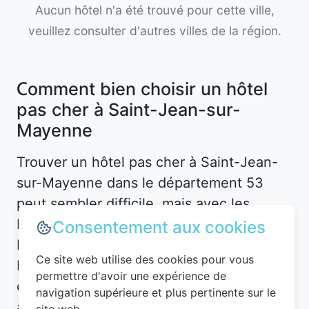
Aucun hôtel n'a été trouvé pour cette ville,
veuillez consulter d'autres villes de la région.
Comment bien choisir un hôtel
pas cher à Saint-Jean-sur-
Mayenne
Trouver un hôtel pas cher à Saint-Jean-
sur-Mayenne dans le département 53
peut sembler difficile, mais avec les
bonnes astuces, c’est tout à fait possible.
Consentement aux cookies
La première étape consiste à définir vos
Ce site web utilise des cookies pour vous
besoins. Souhaitez-vous un hôtel en plein
permettre d'avoir une expérience de
centre-ville pour être proche des
navigation supérieure et plus pertinente sur le
attractions, ou préférez-vous un