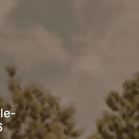
le-
6