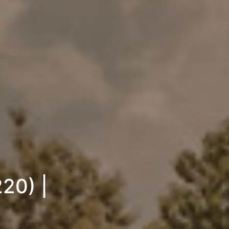
20) |