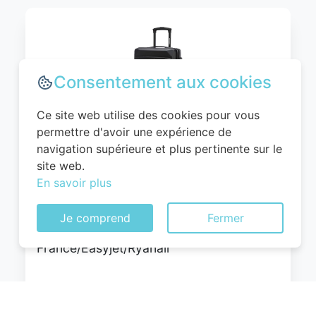
Consentement aux cookies
Ce site web utilise des cookies pour vous
permettre d'avoir une expérience de
navigation supérieure et plus pertinente sur le
WITTCHEN Valise Cabine Bagages Valise
site web.
de Voyage Bagage à Main Rigide ABS 4
En savoir plus
roulettes Pivotantes Serrure à
Combinaison Poignée Télescopique
Je comprend
Fermer
Globe Line Taille M Noir Air
France/Easyjet/Ryanair
0
EUR