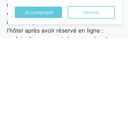
recevoir une notification pour un hôtel en
Je comprend
Fermer
centre-ville à un tarif réduit. De plus,
n’hésitez pas à contacter directement
l’hôtel après avoir réservé en ligne :
parfois, ils proposent des upgrades de
chambre ou des avantages
supplémentaires pour fidéliser leur
clientèle.