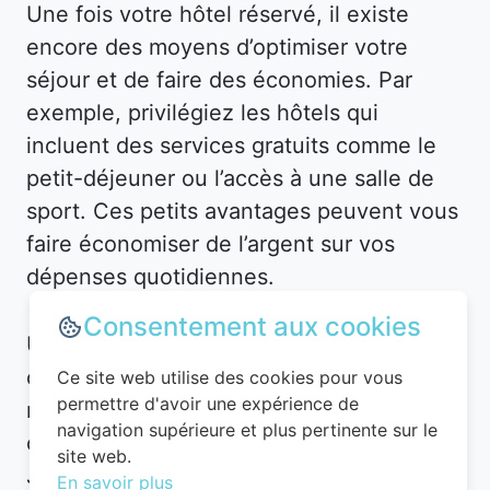
Une fois votre hôtel réservé, il existe
encore des moyens d’optimiser votre
séjour et de faire des économies. Par
exemple, privilégiez les hôtels qui
incluent des services gratuits comme le
petit-déjeuner ou l’accès à une salle de
sport. Ces petits avantages peuvent vous
faire économiser de l’argent sur vos
dépenses quotidiennes.
Consentement aux cookies
Utilisez des applications et plateformes
comme Planigo pour gérer vos
Ce site web utilise des cookies pour vous
permettre d'avoir une expérience de
réservations et recevoir des alertes en
navigation supérieure et plus pertinente sur le
cas de baisse de prix. Par exemple, à
site web.
Javron-les-Chapelles, vous pourriez
En savoir plus