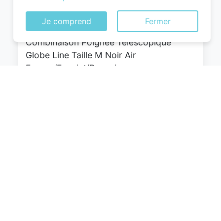
WITTCHEN Valise Cabine Bagages Valise
de Voyage Bagage à Main Rigide ABS 4
Je comprend
Fermer
roulettes Pivotantes Serrure à
Combinaison Poignée Télescopique
Globe Line Taille M Noir Air
France/Easyjet/Ryanair
0
EUR
Voir le produit
#Amazon #Sponsorisé