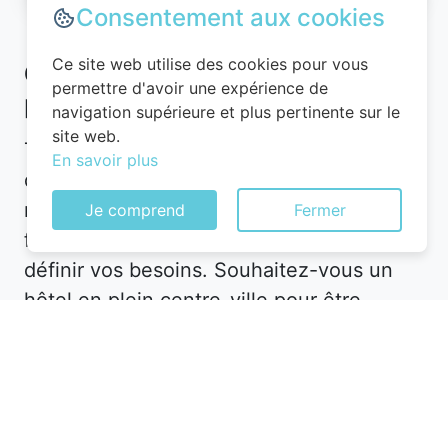
Consentement aux cookies
Ce site web utilise des cookies pour vous
Comment bien choisir un hôtel
permettre d'avoir une expérience de
pas cher à Évron
navigation supérieure et plus pertinente sur le
site web.
Trouver un hôtel pas cher à Évron dans le
En savoir plus
département 53 peut sembler difficile,
mais avec les bonnes astuces, c’est tout à
Je comprend
Fermer
fait possible. La première étape consiste à
définir vos besoins. Souhaitez-vous un
hôtel en plein centre-ville pour être
proche des attractions, ou préférez-vous
un hébergement plus calme en périphérie
? À Évron, les options sont nombreuses,
mais les prix varient en fonction de