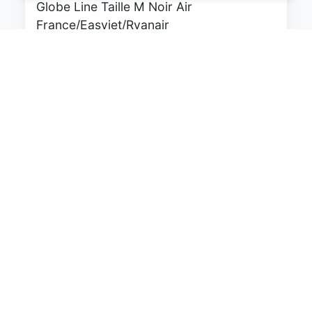
Globe Line Taille M Noir Air
France/Easyjet/Ryanair
0
EUR
Voir le produit
#Amazon #Sponsorisé
WITTCHEN Valise Cabine Bagages de
Voyage Bagage à Main Valise Rigide ABS