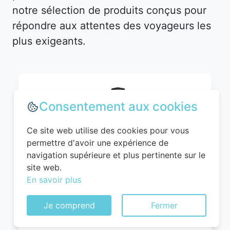
notre sélection de produits conçus pour
répondre aux attentes des voyageurs les
plus exigeants.
Consentement aux cookies
Ce site web utilise des cookies pour vous
permettre d'avoir une expérience de
navigation supérieure et plus pertinente sur le
site web.
En savoir plus
WITTCHEN Valise Cabine Bagages Valise
de Voyage Bagage à Main Rigide ABS 4
Je comprend
Fermer
roulettes Pivotantes Serrure à
Combinaison Poignée Télescopique