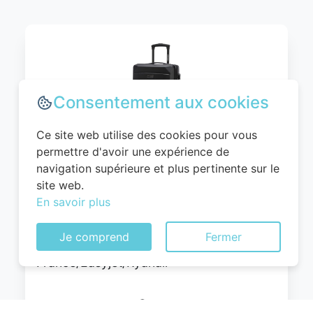
Consentement aux cookies
Ce site web utilise des cookies pour vous
permettre d'avoir une expérience de
navigation supérieure et plus pertinente sur le
WITTCHEN Valise Cabine Bagages Valise
site web.
de Voyage Bagage à Main Rigide ABS 4
En savoir plus
roulettes Pivotantes Serrure à
Combinaison Poignée Télescopique
Je comprend
Fermer
Globe Line Taille M Noir Air
France/Easyjet/Ryanair
0
EUR