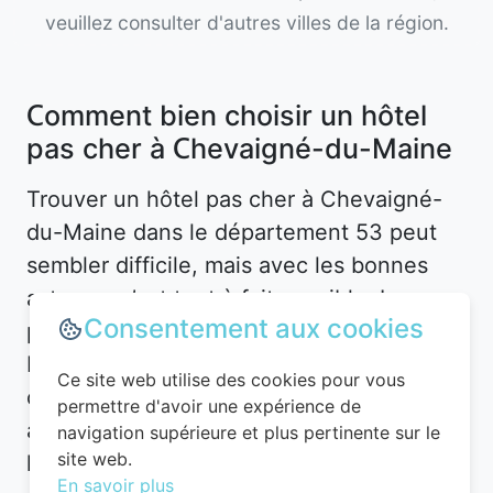
veuillez consulter d'autres villes de la région.
Comment bien choisir un hôtel
pas cher à Chevaigné-du-Maine
Trouver un hôtel pas cher à Chevaigné-
du-Maine dans le département 53 peut
sembler difficile, mais avec les bonnes
astuces, c’est tout à fait possible. La
Consentement aux cookies
première étape consiste à définir vos
besoins. Souhaitez-vous un hôtel en plein
Ce site web utilise des cookies pour vous
centre-ville pour être proche des
permettre d'avoir une expérience de
attractions, ou préférez-vous un
navigation supérieure et plus pertinente sur le
site web.
hébergement plus calme en périphérie ?
En savoir plus