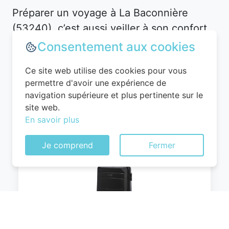
Préparer un voyage à La Baconnière
(53240), c’est aussi veiller à son confort,
surtout lors de longs trajets ou de nuits
Consentement aux cookies
passées loin de chez soi. Découvrez
Ce site web utilise des cookies pour vous
notre sélection de produits conçus pour
permettre d'avoir une expérience de
répondre aux attentes des voyageurs les
navigation supérieure et plus pertinente sur le
plus exigeants.
site web.
En savoir plus
Je comprend
Fermer