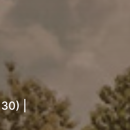
30) |