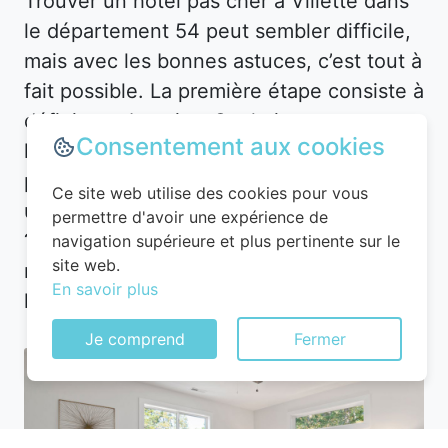
Trouver un hôtel pas cher à Villette dans
le département 54 peut sembler difficile,
mais avec les bonnes astuces, c’est tout à
fait possible. La première étape consiste à
définir vos besoins. Souhaitez-vous un
Consentement aux cookies
hôtel en plein centre-ville pour être
proche des attractions, ou préférez-vous
Ce site web utilise des cookies pour vous
un hébergement plus calme en périphérie
permettre d'avoir une expérience de
? À Villette, les options sont nombreuses,
navigation supérieure et plus pertinente sur le
site web.
mais les prix varient en fonction de
En savoir plus
l’emplacement.
Je comprend
Fermer