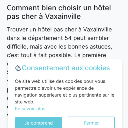
Comment bien choisir un hôtel
pas cher à Vaxainville
Trouver un hôtel pas cher à Vaxainville
dans le département 54 peut sembler
difficile, mais avec les bonnes astuces,
c’est tout à fait possible. La première
étape consiste à définir vos besoins.
Consentement aux cookies
Souhaitez-vous un hôtel en plein centre-
ville pour être proche des attractions, ou
Ce site web utilise des cookies pour vous
permettre d'avoir une expérience de
préférez-vous un hébergement plus
navigation supérieure et plus pertinente sur le
calme en périphérie ? À Vaxainville, les
site web.
options sont nombreuses, mais les prix
En savoir plus
varient en fonction de l’emplacement.
Je comprend
Fermer