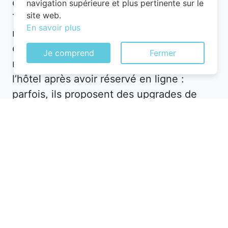
cas de baisse de prix. Par exemple, à
navigation supérieure et plus pertinente sur le
site web.
They-sous-Vaudemont, vous pourriez
En savoir plus
recevoir une notification pour un hôtel en
centre-ville à un tarif réduit. De plus,
Je comprend
Fermer
n’hésitez pas à contacter directement
l’hôtel après avoir réservé en ligne :
parfois, ils proposent des upgrades de
chambre ou des avantages
supplémentaires pour fidéliser leur
clientèle.