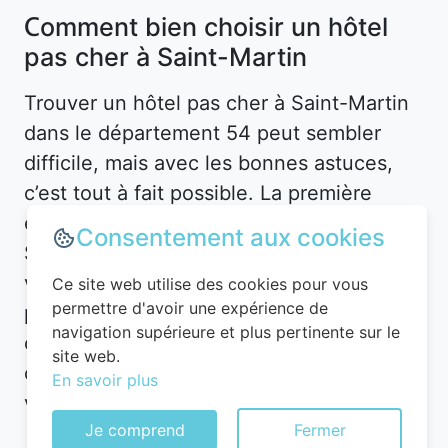
Comment bien choisir un hôtel
pas cher à Saint-Martin
Trouver un hôtel pas cher à Saint-Martin
dans le département 54 peut sembler
difficile, mais avec les bonnes astuces,
c’est tout à fait possible. La première
étape consiste à définir vos besoins.
Consentement aux cookies
Souhaitez-vous un hôtel en plein centre-
ville pour être proche des attractions, ou
Ce site web utilise des cookies pour vous
permettre d'avoir une expérience de
préférez-vous un hébergement plus
navigation supérieure et plus pertinente sur le
calme en périphérie ? À Saint-Martin, les
site web.
options sont nombreuses, mais les prix
En savoir plus
varient en fonction de l’emplacement.
Je comprend
Fermer