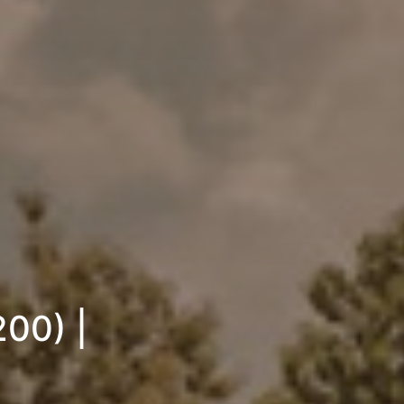
200) |