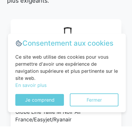
plus exigeants.
Consentement aux cookies
Ce site web utilise des cookies pour vous
permettre d'avoir une expérience de
navigation supérieure et plus pertinente sur le
site web.
WITTCHEN Valise Cabine Bagages Valise
En savoir plus
de Voyage Bagage à Main Rigide ABS 4
roulettes Pivotantes Serrure à
Je comprend
Fermer
Combinaison Poignée Télescopique
Globe Line Taille M Noir Air
France/Easyjet/Ryanair