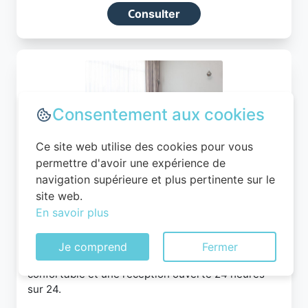
Consulter
Consentement aux cookies
Ce site web utilise des cookies pour vous
permettre d'avoir une expérience de
Campanile Nancy - Lunéville
navigation supérieure et plus pertinente sur le
site web.
Rehainviller
En savoir plus
Idéalement situé en périphérie de Lunéville, notre
hôtel vous offre un accueil chaleureux dans une
Je comprend
Fermer
atmosphère douillette avec un restaurant
confortable et une réception ouverte 24 heures
sur 24.