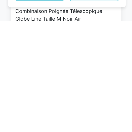
roulettes Pivotantes Serrure à
Combinaison Poignée Télescopique
Globe Line Taille M Noir Air
France/Easyjet/Ryanair
0
EUR
Voir le produit
#Amazon #Sponsorisé