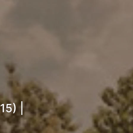
15) |