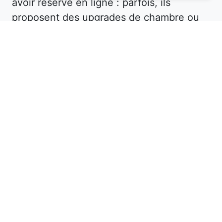
avoir réservé en ligne : parfois, ils
proposent des upgrades de chambre ou
des avantages supplémentaires pour
fidéliser leur clientèle.
Dans le département Aisne, explorez les
options d’hébergement moins