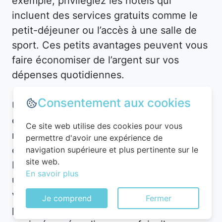
exemple, privilégiez les hôtels qui
incluent des services gratuits comme le
petit-déjeuner ou l’accès à une salle de
sport. Ces petits avantages peuvent vous
faire économiser de l’argent sur vos
dépenses quotidiennes.
Consentement aux cookies
Utilisez des applications et plateformes
comme Planigo pour gérer vos
Ce site web utilise des cookies pour vous
réservations et recevoir des alertes en
permettre d'avoir une expérience de
cas de baisse de prix. Par exemple, à
navigation supérieure et plus pertinente sur le
site web.
Pont-Saint-Mard, vous pourriez recevoir
En savoir plus
une notification pour un hôtel en centre-
ville à un tarif réduit. De plus, n’hésitez
Je comprend
Fermer
pas à contacter directement l’hôtel après