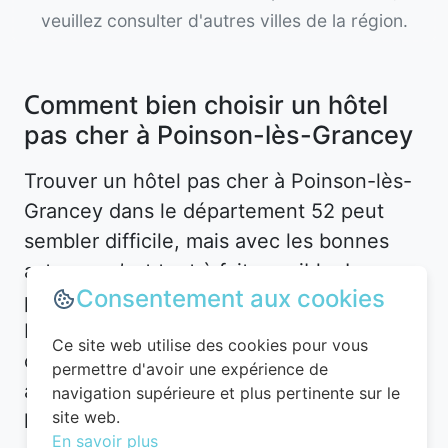
veuillez consulter d'autres villes de la région.
Comment bien choisir un hôtel
pas cher à Poinson-lès-Grancey
Trouver un hôtel pas cher à Poinson-lès-
Grancey dans le département 52 peut
sembler difficile, mais avec les bonnes
astuces, c’est tout à fait possible. La
Consentement aux cookies
première étape consiste à définir vos
besoins. Souhaitez-vous un hôtel en plein
Ce site web utilise des cookies pour vous
centre-ville pour être proche des
permettre d'avoir une expérience de
attractions, ou préférez-vous un
navigation supérieure et plus pertinente sur le
site web.
hébergement plus calme en périphérie ?
En savoir plus