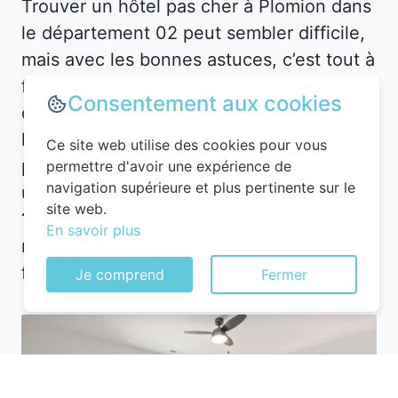
Trouver un hôtel pas cher à Plomion dans
le département 02 peut sembler difficile,
mais avec les bonnes astuces, c’est tout à
fait possible. La première étape consiste à
Consentement aux cookies
définir vos besoins. Souhaitez-vous un
hôtel en plein centre-ville pour être
Ce site web utilise des cookies pour vous
proche des attractions, ou préférez-vous
permettre d'avoir une expérience de
navigation supérieure et plus pertinente sur le
un hébergement plus calme en périphérie
site web.
? À Plomion, les options sont
En savoir plus
nombreuses, mais les prix varient en
fonction de l’emplacement.
Je comprend
Fermer