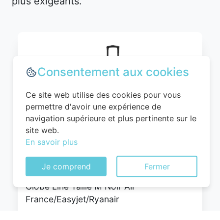
plus exigeants.
Consentement aux cookies
Ce site web utilise des cookies pour vous
permettre d'avoir une expérience de
navigation supérieure et plus pertinente sur le
site web.
WITTCHEN Valise Cabine Bagages Valise
En savoir plus
de Voyage Bagage à Main Rigide ABS 4
roulettes Pivotantes Serrure à
Je comprend
Fermer
Combinaison Poignée Télescopique
Globe Line Taille M Noir Air
France/Easyjet/Ryanair