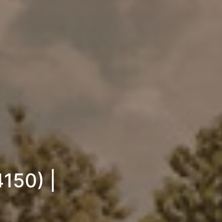
4150) |