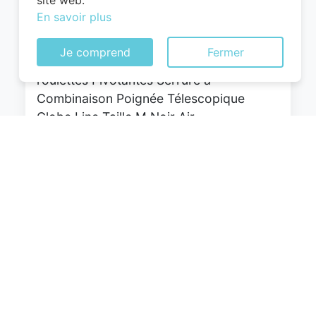
site web.
En savoir plus
WITTCHEN Valise Cabine Bagages Valise
Je comprend
Fermer
de Voyage Bagage à Main Rigide ABS 4
roulettes Pivotantes Serrure à
Combinaison Poignée Télescopique
Globe Line Taille M Noir Air
France/Easyjet/Ryanair
0
EUR
Voir le produit
#Amazon #Sponsorisé