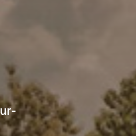
ur-
6