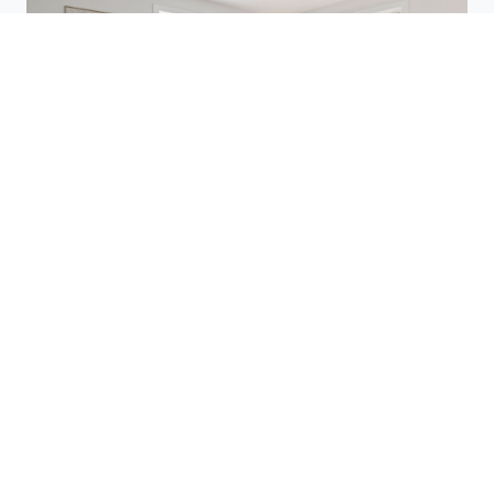
Utilisez des plateformes de réservation
comme Planigo pour comparer les offres
disponibles. Ces sites vous permettent de
filtrer les hôtels selon vos critères (prix,
équipements, avis des clients) et de
trouver des offres pas chères. Par
exemple, à Murville (54490), vous
pourriez dénicher un hôtel bien situé à un