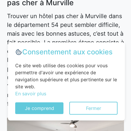
pas cher à Murville
Trouver un hôtel pas cher à Murville dans
le département 54 peut sembler difficile,
mais avec les bonnes astuces, c’est tout à
fait possible. La première étape consiste à
définir vos besoins. Souhaitez-vous un
Consentement aux cookies
hôtel en plein centre-ville pour être
Ce site web utilise des cookies pour vous
proche des attractions, ou préférez-vous
permettre d'avoir une expérience de
un hébergement plus calme en périphérie
navigation supérieure et plus pertinente sur le
? À Murville, les options sont
site web.
En savoir plus
nombreuses, mais les prix varient en
fonction de l’emplacement.
Je comprend
Fermer