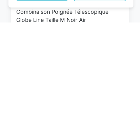
roulettes Pivotantes Serrure à
Combinaison Poignée Télescopique
Globe Line Taille M Noir Air
France/Easyjet/Ryanair
0
EUR
Voir le produit
#Amazon #Sponsorisé