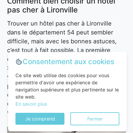
Comment bien choisir un hôtel
pas cher à Lironville
Trouver un hôtel pas cher à Lironville
dans le département 54 peut sembler
difficile, mais avec les bonnes astuces,
c’est tout à fait possible. La première
étape consiste à définir vos besoins.
Consentement aux cookies
Souhaitez-vous un hôtel en plein centre-
Ce site web utilise des cookies pour vous
ville pour être proche des attractions, ou
permettre d'avoir une expérience de
préférez-vous un hébergement plus
navigation supérieure et plus pertinente sur le
calme en périphérie ? À Lironville, les
site web.
options sont nombreuses, mais les prix
En savoir plus
varient en fonction de l’emplacement.
Je comprend
Fermer