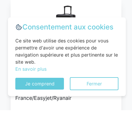
Consentement aux cookies
Ce site web utilise des cookies pour vous
permettre d'avoir une expérience de
navigation supérieure et plus pertinente sur le
WITTCHEN Valise Cabine Bagages Valise
site web.
de Voyage Bagage à Main Rigide ABS 4
En savoir plus
roulettes Pivotantes Serrure à
Combinaison Poignée Télescopique
Je comprend
Fermer
Globe Line Taille M Noir Air
France/Easyjet/Ryanair
0
EUR
Voir le produit