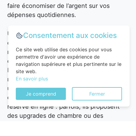
faire économiser de l’argent sur vos
dépenses quotidiennes.
Utilisez des applications et plateformes
Consentement aux cookies
comme Planigo pour gérer vos
Ce site web utilise des cookies pour vous
réservations et recevoir des alertes en
permettre d'avoir une expérience de
cas de baisse de prix. Par exemple, à
navigation supérieure et plus pertinente sur le
Lempire, vous pourriez recevoir une
site web.
notification pour un hôtel en centre-ville à
En savoir plus
un tarif réduit. De plus, n’hésitez pas à
Je comprend
Fermer
contacter directement l’hôtel après avoir
réservé en ligne : parfois, ils proposent
des upgrades de chambre ou des
avantages supplémentaires pour fidéliser
leur clientèle.