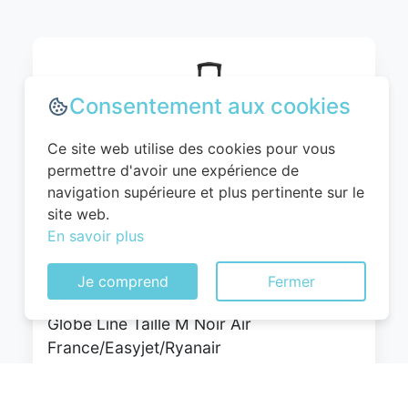
Consentement aux cookies
Ce site web utilise des cookies pour vous
permettre d'avoir une expérience de
navigation supérieure et plus pertinente sur le
site web.
WITTCHEN Valise Cabine Bagages Valise
En savoir plus
de Voyage Bagage à Main Rigide ABS 4
roulettes Pivotantes Serrure à
Je comprend
Fermer
Combinaison Poignée Télescopique
Globe Line Taille M Noir Air
France/Easyjet/Ryanair
0
EUR