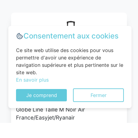
Consentement aux cookies
Ce site web utilise des cookies pour vous
permettre d'avoir une expérience de
navigation supérieure et plus pertinente sur le
site web.
WITTCHEN Valise Cabine Bagages Valise
En savoir plus
de Voyage Bagage à Main Rigide ABS 4
roulettes Pivotantes Serrure à
Je comprend
Fermer
Combinaison Poignée Télescopique
Globe Line Taille M Noir Air
France/Easyjet/Ryanair
0
EUR