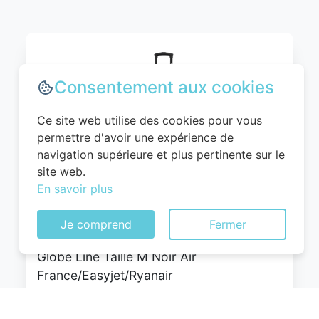
Consentement aux cookies
Ce site web utilise des cookies pour vous
permettre d'avoir une expérience de
navigation supérieure et plus pertinente sur le
site web.
WITTCHEN Valise Cabine Bagages Valise
En savoir plus
de Voyage Bagage à Main Rigide ABS 4
roulettes Pivotantes Serrure à
Je comprend
Fermer
Combinaison Poignée Télescopique
Globe Line Taille M Noir Air
France/Easyjet/Ryanair
0
EUR