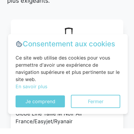
plus exigeants.
Consentement aux cookies
Ce site web utilise des cookies pour vous
permettre d'avoir une expérience de
navigation supérieure et plus pertinente sur le
site web.
WITTCHEN Valise Cabine Bagages Valise
En savoir plus
de Voyage Bagage à Main Rigide ABS 4
roulettes Pivotantes Serrure à
Je comprend
Fermer
Combinaison Poignée Télescopique
Globe Line Taille M Noir Air
France/Easyjet/Ryanair