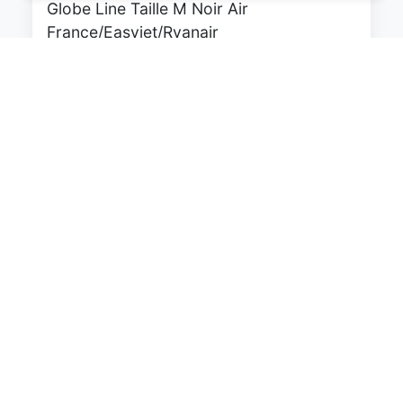
Globe Line Taille M Noir Air
France/Easyjet/Ryanair
0
EUR
Voir le produit
#Amazon #Sponsorisé
WITTCHEN Valise Cabine Bagages de
Voyage Bagage à Main Valise Rigide ABS