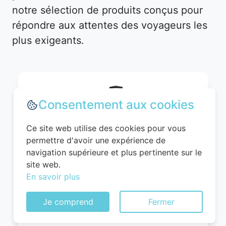
notre sélection de produits conçus pour
répondre aux attentes des voyageurs les
plus exigeants.
Consentement aux cookies
Ce site web utilise des cookies pour vous
permettre d'avoir une expérience de
navigation supérieure et plus pertinente sur le
site web.
En savoir plus
WITTCHEN Valise Cabine Bagages Valise
de Voyage Bagage à Main Rigide ABS 4
Je comprend
Fermer
roulettes Pivotantes Serrure à
Combinaison Poignée Télescopique