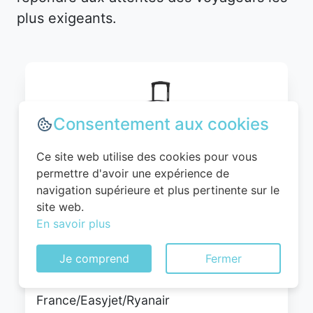
plus exigeants.
Consentement aux cookies
Ce site web utilise des cookies pour vous
permettre d'avoir une expérience de
navigation supérieure et plus pertinente sur le
site web.
WITTCHEN Valise Cabine Bagages Valise
En savoir plus
de Voyage Bagage à Main Rigide ABS 4
roulettes Pivotantes Serrure à
Je comprend
Fermer
Combinaison Poignée Télescopique
Globe Line Taille M Noir Air
France/Easyjet/Ryanair