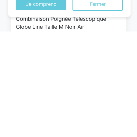
de Voyage Bagage à Main Rigide ABS 4
Je comprend
Fermer
roulettes Pivotantes Serrure à
Combinaison Poignée Télescopique
Globe Line Taille M Noir Air
France/Easyjet/Ryanair
0
EUR
Voir le produit
#Amazon #Sponsorisé