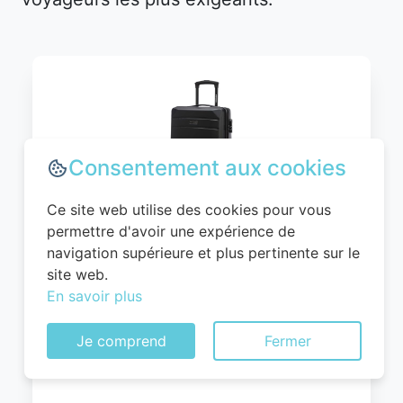
Consentement aux cookies
Ce site web utilise des cookies pour vous
permettre d'avoir une expérience de
WITTCHEN Valise Cabine Bagages Valise
navigation supérieure et plus pertinente sur le
de Voyage Bagage à Main Rigide ABS 4
site web.
roulettes Pivotantes Serrure à
En savoir plus
Combinaison Poignée Télescopique
Globe Line Taille M Noir Air
Je comprend
Fermer
France/Easyjet/Ryanair