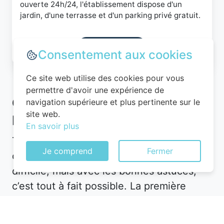
ouverte 24h/24, l'établissement dispose d'un
jardin, d'une terrasse et d'un parking privé gratuit.
Consulter
Consentement aux cookies
Ce site web utilise des cookies pour vous
permettre d'avoir une expérience de
Comment bien choisir un hôtel
navigation supérieure et plus pertinente sur le
site web.
pas cher à Folembray
En savoir plus
Trouver un hôtel pas cher à Folembray
Je comprend
Fermer
dans le département 02 peut sembler
difficile, mais avec les bonnes astuces,
c’est tout à fait possible. La première
étape consiste à définir vos besoins.
Souhaitez-vous un hôtel en plein centre-