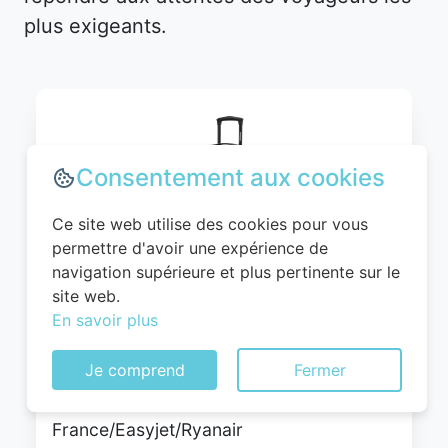
plus exigeants.
Consentement aux cookies
Ce site web utilise des cookies pour vous
permettre d'avoir une expérience de
navigation supérieure et plus pertinente sur le
site web.
WITTCHEN Valise Cabine Bagages Valise
En savoir plus
de Voyage Bagage à Main Rigide ABS 4
roulettes Pivotantes Serrure à
Je comprend
Fermer
Combinaison Poignée Télescopique
Globe Line Taille M Noir Air
France/Easyjet/Ryanair