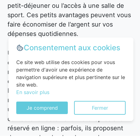
petit-déjeuner ou l’accès à une salle de
sport. Ces petits avantages peuvent vous
faire économiser de l’argent sur vos
dépenses quotidiennes.
Consentement aux cookies
Utilisez des applications et plateformes
comme Planigo pour gérer vos
Ce site web utilise des cookies pour vous
permettre d'avoir une expérience de
réservations et recevoir des alertes en
navigation supérieure et plus pertinente sur le
cas de baisse de prix. Par exemple, à
site web.
Faramans, vous pourriez recevoir une
En savoir plus
notification pour un hôtel en centre-ville à
Je comprend
Fermer
un tarif réduit. De plus, n’hésitez pas à
contacter directement l’hôtel après avoir
réservé en ligne : parfois, ils proposent
des upgrades de chambre ou des