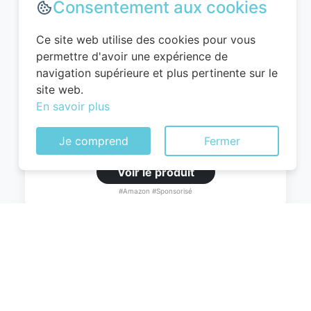
Consentement aux cookies
WITTCHEN Valise Cabine Bagages Valise
de Voyage Bagage à Main Rigide ABS 4
Ce site web utilise des cookies pour vous
roulettes Pivotantes Serrure à
permettre d'avoir une expérience de
Combinaison Poignée Télescopique
navigation supérieure et plus pertinente sur le
Globe Line Taille M Noir Air
site web.
France/Easyjet/Ryanair
En savoir plus
0
EUR
Je comprend
Fermer
Voir le produit
#Amazon #Sponsorisé