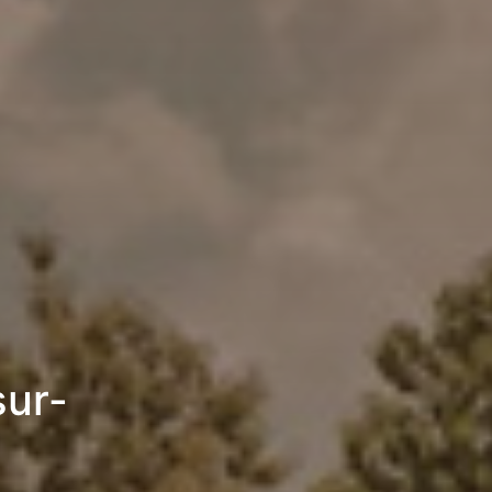
sur-
6